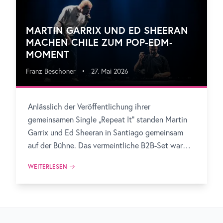
MARTIN GARRIX UND ED SHEERAN
MACHEN CHILE ZUM POP-EDM-
MOMENT
Franz Beschoner
•
27. Mai 2026
Anlässlich der Veröffentlichung ihrer
gemeinsamen Single „Repeat It“ standen Martin
Garrix und Ed Sheeran in Santiago gemeinsam
auf der Bühne. Das vermeintliche B2B-Set war
eher ein 33-minütiger Pop-EDM-Hybrid: Garrix
WEITERLESEN
spielte eigene Produktionen und Festival-Edits,
während Sheeran Vocals aus seinem Katalog
lieferte.