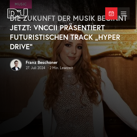
Zum Hauptinhalt springen
MUSIC
DIE ZUKUNFT DER MUSIK BEGINNT
DJ Mag Germany
Menü 
JETZT: VNCCII PRÄSENTIERT
FUTURISTISCHEN TRACK „HYPER
DRIVE“
Franz Beschoner
27. Juli 2024
·
2
Min. Lesezeit