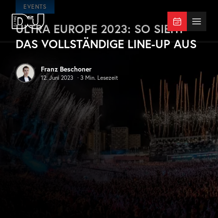
Zum Hauptinhalt springen
EVENTS
ULTRA EUROPE 2023: SO SIEHT
DJ Mag Germany
Menü 
DAS VOLLSTÄNDIGE LINE-UP AUS
Franz Beschoner
12. Juni 2023
·
3
Min. Lesezeit