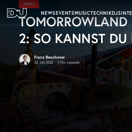
Zum Hauptinhalt springen
NEWS
NEWS
EVENTS
MUSIC
TECHNIK
DJS
INT
TOMORROWLAND 
DJ Mag Germany
2: SO KANNST DU 
Franz Beschoner
22. Juli 2022
·
2
Min. Lesezeit