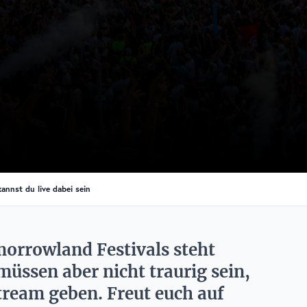
nnst du live dabei sein
orrowland Festivals steht
üssen aber nicht traurig sein,
tream geben. Freut euch auf