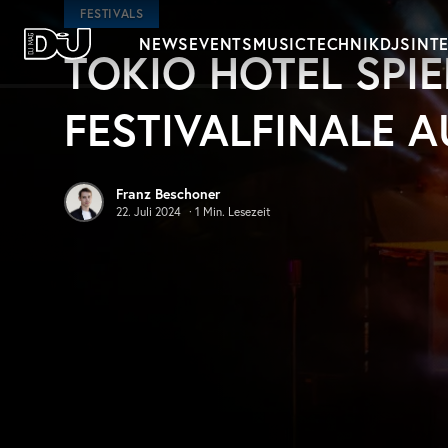
Zum Hauptinhalt springen
FESTIVALS
NEWS
EVENTS
MUSIC
TECHNIK
DJS
INT
TOKIO HOTEL SPI
DJ Mag Germany
FESTIVALFINALE 
Franz Beschoner
22. Juli 2024
·
1
Min. Lesezeit