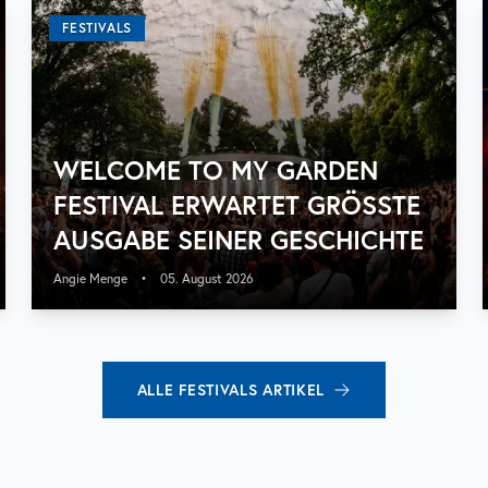
FESTIVALS
WELCOME TO MY GARDEN
FESTIVAL ERWARTET GRÖSSTE A
USGABE SEINER GESCHICHTE
Angie Menge
•
05. August 2026
ALLE
FESTIVALS
ARTIKEL