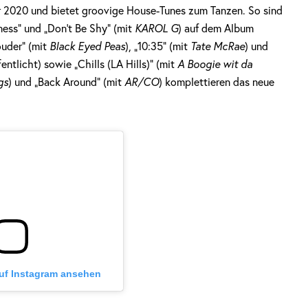
r 2020 und bietet groovige House-Tunes zum Tanzen. So sind
iness“ und „Don’t Be Shy“ (mit
KAROL G
) auf dem Album
ouder“ (mit
Black Eyed Peas
), „10:35“ (mit
Tate McRae
) und
entlicht) sowie „Chills (LA Hills)“ (mit
A Boogie wit da
gs
) und „Back Around“ (mit
AR/CO
) komplettieren das neue
auf Instagram ansehen