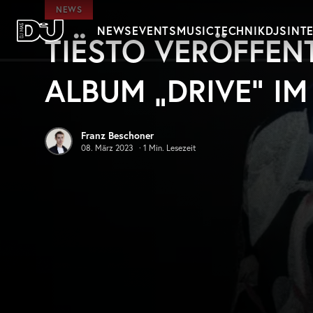
Zum Hauptinhalt springen
NEWS
NEWS
EVENTS
MUSIC
TECHNIK
DJS
INT
TIËSTO VERÖFFEN
DJ Mag Germany
ALBUM „DRIVE“ IM
Franz Beschoner
08. März 2023
·
1
Min. Lesezeit