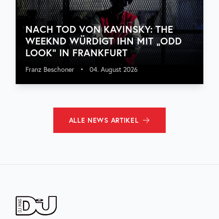
NACH TOD VON KAVINSKY: THE
WEEKND WÜRDIGT IHN MIT „ODD
LOOK“ IN FRANKFURT
Franz Beschoner
•
04. August 2026
ALLE
NEWS
ARTIKEL