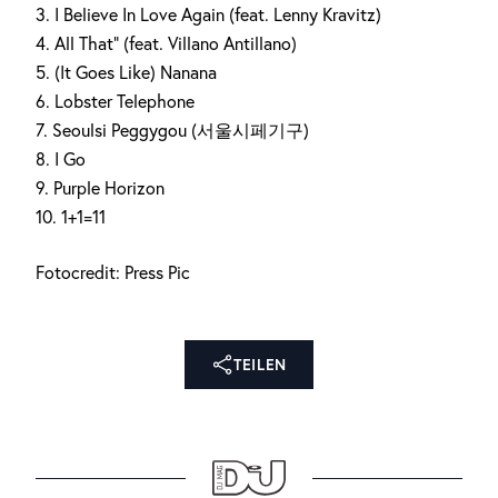
3. I Believe In Love Again (feat. Lenny Kravitz)
4. All That“ (feat. Villano Antillano)
5. (It Goes Like) Nanana
6. Lobster Telephone
7. Seoulsi Peggygou (서울시페기구)
8. I Go
9. Purple Horizon
10. 1+1=11
Fotocredit: Press Pic
TEILEN