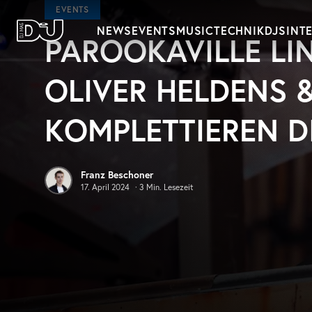
Zum Hauptinhalt springen
EVENTS
NEWS
EVENTS
MUSIC
TECHNIK
DJS
INT
PAROOKAVILLE LIN
DJ Mag Germany
OLIVER HELDENS 
KOMPLETTIEREN D
Franz Beschoner
17. April 2024
·
3
Min. Lesezeit