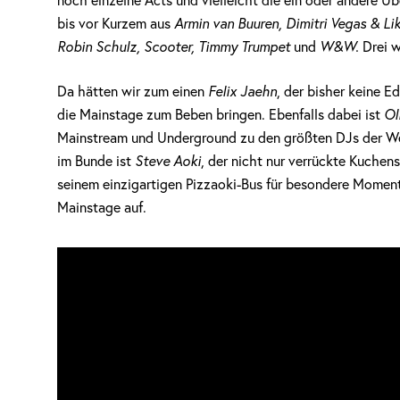
noch einzelne Acts und vielleicht die ein oder andere 
bis vor Kurzem aus
Armin van Buuren, Dimitri Vegas & Li
Robin Schulz, Scooter, Timmy Trumpet
und
W&W.
Drei w
Da hätten wir zum einen
Felix Jaehn
, der bisher keine 
die Mainstage zum Beben bringen. Ebenfalls dabei ist
Ol
Mainstream und Underground zu den größten DJs der Welt
im Bunde ist
Steve Aoki
, der nicht nur verrückte Kuchen
seinem einzigartigen Pizzaoki-Bus für besondere Moment
Mainstage auf.