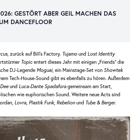
2026: GESTÖRT ABER GEIL MACHEN DAS
ZUM DANCEFLOOR
rcus
, zurück auf Bill’s Factory.
Tujamo
und
Lost Identity
artstürmer
Topic
entert dieses Jahr mit einigen „Friends“ die
utsche DJ-Legende
Moguai
, ein Mainstage-Set von
Showtek
inem Tech-House-Sound gibt es ebenfalls zu hören. Außerdem
 Dee
und
Luca-Dante Spadafora
gemeinsam am Start,
lischen wie euphorischen Sound. Weitere neue Acts sind
ordan, Lovra, Plastik Funk, Rebelion
und
Tube & Berger
.