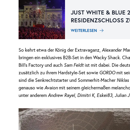
JUST WHITE & BLUE 
RESIDENZSCHLOSS 
WEITERLESEN
So kehrt etwa der König der Extravaganz,
Alexander Ma
bringen ein exklusives B2B-Set in den Wacky Shack. Ch
Bill’s Factory und auch
Sam Feldt
ist mit dabei. Die de
zusätzlich zu ihrem Hardstyle-Set sowie
GORDO
mit se
sind die Senkrechtstarter und Sommerhit-Macher
Niklas
genauso wie
Avaion
mit seinem gleichermaßen melancho
unter anderem
Andrew Rayel, Dimitri K, Eskei83, Julian J