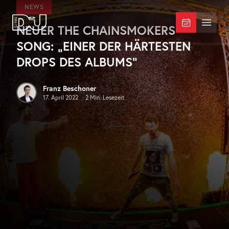
Zum Hauptinhalt springen
NEWS
NEUER THE CHAINSMOKERS
DJ Mag Germany
Menü 
SONG: „EINER DER HÄRTESTEN
DROPS DES ALBUMS“
Franz Beschoner
17. April 2022
·
2
Min. Lesezeit