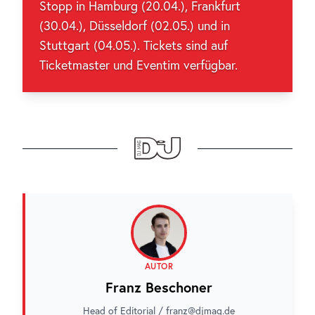
Stopp in Hamburg (20.04.), Frankfurt
(30.04.), Düsseldorf (02.05.) und in
Stuttgart (04.05.). Tickets sind auf
Ticketmaster und Eventim verfügbar.
AUTOR
Franz Beschoner
Head of Editorial / franz@djmag.de