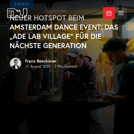
Zum Hauptinhalt springen
EVENTS
NEUER HOTSPOT BEIM
DJ Mag Germany
Menü 
AMSTERDAM DANCE EVENT: DAS
„ADE LAB VILLAGE“ FÜR DIE
NÄCHSTE GENERATION
Franz Beschoner
13. August 2025
·
2
Min. Lesezeit