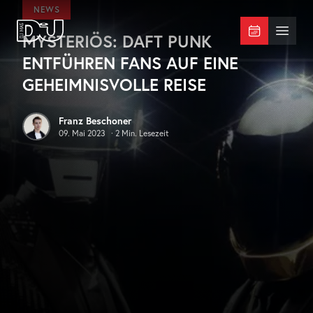
Zum Hauptinhalt springen
NEWS
MYSTERIÖS: DAFT PUNK
DJ Mag Germany
Menü 
ENTFÜHREN FANS AUF EINE
GEHEIMNISVOLLE REISE
Franz Beschoner
09. Mai 2023
·
2
Min. Lesezeit