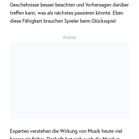
Geschehnisse besser beachten und Vorhersagen darüber
treffen kann, was als nächstes passieren könnte. Eben
diese Fähigkeit brauchen Spieler beim Glücksspiel.
Anzeige
Experten verstehen die Wirkung von Musik heute viel