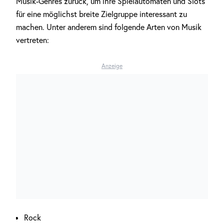
Musik-Genres zurück, um ihre Spielautomaten und Slots
für eine möglichst breite Zielgruppe interessant zu
machen. Unter anderem sind folgende Arten von Musik
vertreten:
Anzeige
Rock