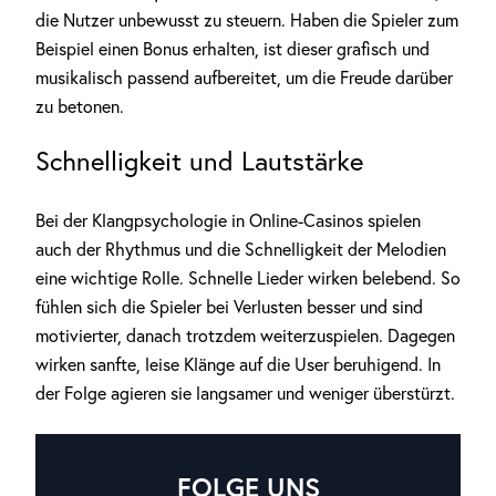
die Nutzer unbewusst zu steuern. Haben die Spieler zum
Beispiel einen Bonus erhalten, ist dieser grafisch und
musikalisch passend aufbereitet, um die Freude darüber
zu betonen.
Schnelligkeit und Lautstärke
Bei der Klangpsychologie in Online-Casinos spielen
auch der Rhythmus und die Schnelligkeit der Melodien
eine wichtige Rolle. Schnelle Lieder wirken belebend. So
fühlen sich die Spieler bei Verlusten besser und sind
motivierter, danach trotzdem weiterzuspielen. Dagegen
wirken sanfte, leise Klänge auf die User beruhigend. In
der Folge agieren sie langsamer und weniger überstürzt.
FOLGE UNS