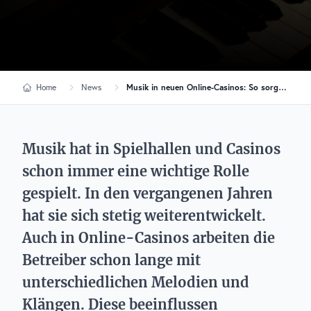
Home
News
Musik in neuen Online-Casinos: So sorgen Melodien und Klänge für ein dynamisches Spielerlebnis
Musik hat in Spielhallen und Casinos
schon immer eine wichtige Rolle
gespielt. In den vergangenen Jahren
hat sie sich stetig weiterentwickelt.
Auch in Online-Casinos arbeiten die
Betreiber schon lange mit
unterschiedlichen Melodien und
Klängen. Diese beeinflussen