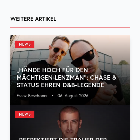
WEITERE ARTIKEL
NEWS
„HÄNDE HOCH FÜR DEN
MÄCHTIGEN LENZMAN“: CHASE &
STATUS EHREN D&B-LEGENDE
Franz Beschoner
•
06. August 2026
NEWS
„RESPEKTIERT DIE TRAUER DER