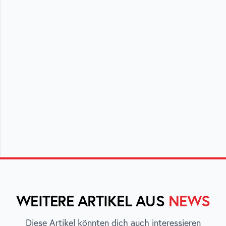
WEITERE ARTIKEL AUS
NEWS
Diese Artikel könnten dich auch interessieren