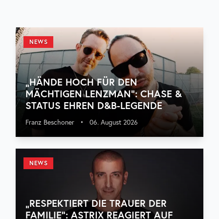
NEWS
„HÄNDE HOCH FÜR DEN
MÄCHTIGEN LENZMAN“: CHASE &
STATUS EHREN D&B-LEGENDE
Franz Beschoner
•
06. August 2026
NEWS
„RESPEKTIERT DIE TRAUER DER
FAMILIE“: ASTRIX REAGIERT AUF