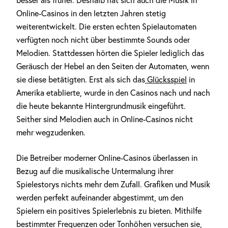
besser als früher. Deshalb hat sich auch die Musik in
Online-Casinos in den letzten Jahren stetig
weiterentwickelt. Die ersten echten Spielautomaten
verfügten noch nicht über bestimmte Sounds oder
Melodien. Stattdessen hörten die Spieler lediglich das
Geräusch der Hebel an den Seiten der Automaten, wenn
sie diese betätigten. Erst als sich das
Glücksspiel
in
Amerika etablierte, wurde in den Casinos nach und nach
die heute bekannte Hintergrundmusik eingeführt.
Seither sind Melodien auch in Online-Casinos nicht
mehr wegzudenken.
Die Betreiber moderner Online-Casinos überlassen in
Bezug auf die musikalische Untermalung ihrer
Spielestorys nichts mehr dem Zufall. Grafiken und Musik
werden perfekt aufeinander abgestimmt, um den
Spielern ein positives Spielerlebnis zu bieten. Mithilfe
bestimmter Frequenzen oder Tonhöhen versuchen sie,