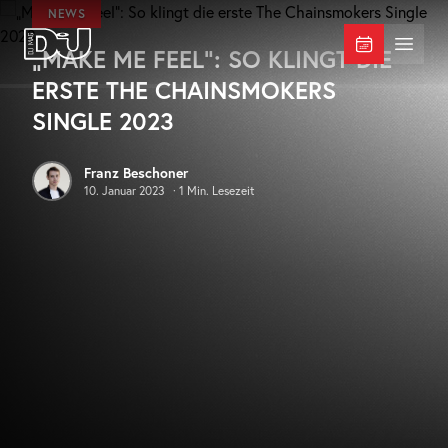
Zum Hauptinhalt springen
NEWS
„MAKE ME FEEL“: SO KLINGT DIE
DJ Mag Germany
Menü 
ERSTE THE CHAINSMOKERS
SINGLE 2023
Franz Beschoner
10. Januar 2023
·
1
Min. Lesezeit