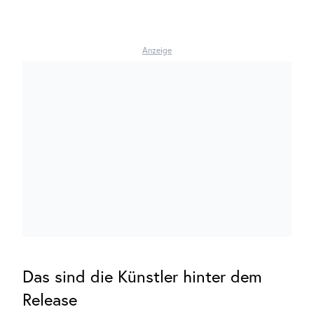
HYPERZONE: ODIUM IST MIT „HERE
ALONE“ ZURÜCK
Anzeige
WEITERLESEN
Das sind die Künstler hinter dem
Release