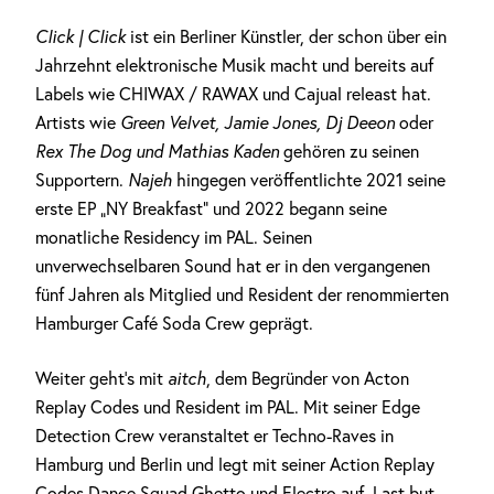
Click | Click
ist ein Berliner Künstler, der schon über ein
Jahrzehnt elektronische Musik macht und bereits auf
Labels wie CHIWAX / RAWAX und Cajual releast hat.
Artists wie
Green Velvet, Jamie Jones, Dj Deeon
oder
Rex The Dog und Mathias Kaden
gehören zu seinen
Supportern.
Najeh
hingegen veröffentlichte 2021 seine
erste EP „NY Breakfast“ und 2022 begann seine
monatliche Residency im PAL. Seinen
unverwechselbaren Sound hat er in den vergangenen
fünf Jahren als Mitglied und Resident der renommierten
Hamburger Café Soda Crew geprägt.
Weiter geht’s mit
aitch
, dem Begründer von Acton
Replay Codes und Resident im PAL. Mit seiner Edge
Detection Crew veranstaltet er Techno-Raves in
Hamburg und Berlin und legt mit seiner Action Replay
Codes Dance Squad Ghetto und Electro auf. Last but