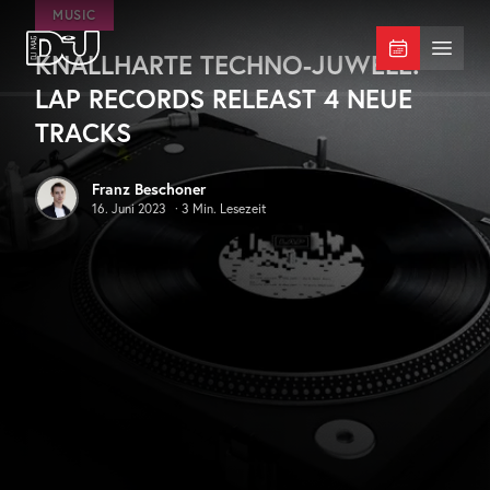
Zum Hauptinhalt springen
MUSIC
KNALLHARTE TECHNO-JUWELE:
DJ Mag Germany
Menü 
LAP RECORDS RELEAST 4 NEUE
TRACKS
Franz Beschoner
16. Juni 2023
·
3
Min. Lesezeit