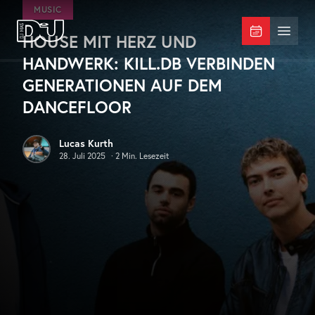
Zum Hauptinhalt springen
MUSIC
HOUSE MIT HERZ UND
DJ Mag Germany
Menü 
HANDWERK: KILL.DB VERBINDEN
GENERATIONEN AUF DEM
DANCEFLOOR
Lucas Kurth
28. Juli 2025
·
2
Min. Lesezeit