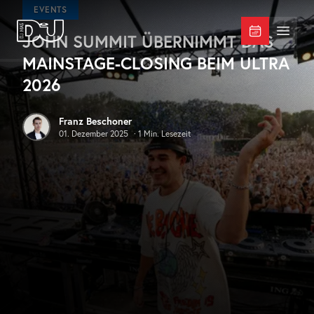
Zum Hauptinhalt springen
EVENTS
JOHN SUMMIT ÜBERNIMMT DAS
DJ Mag Germany
Menü 
MAINSTAGE-CLOSING BEIM ULTRA
2026
Franz Beschoner
01. Dezember 2025
·
1
Min. Lesezeit