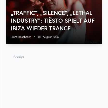
„TRAFFIC“, „SILENCE“, „LETHAL
INDUSTRY“: TIËSTO SPIELT AUF
IBIZA WIEDER TRANCE
Franz Beschoner
•
08. August 2026
Anzeige