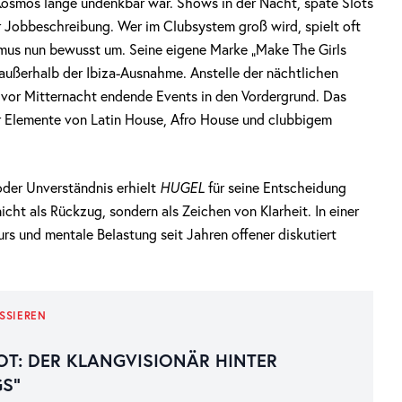
-Kosmos lange undenkbar war. Shows in der Nacht, späte Slots
er Jobbeschreibung. Wer im Clubsystem groß wird, spielt oft
mus nun bewusst um. Seine eigene Marke „Make The Girls
 außerhalb der Ibiza-Ausnahme. Anstelle der nächtlichen
vor Mitternacht endende Events in den Vordergrund. Das
r Elemente von Latin House, Afro House und clubbigem
 oder Unverständnis erhielt
HUGEL
für seine Entscheidung
cht als Rückzug, sondern als Zeichen von Klarheit. In einer
urs und mentale Belastung seit Jahren offener diskutiert
SSIEREN
TOT: DER KLANGVISIONÄR HINTER
GS“