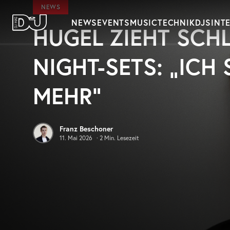
Zum Hauptinhalt springen
NEWS
NEWS
EVENTS
MUSIC
TECHNIK
DJS
INT
HUGEL ZIEHT SCH
DJ Mag Germany
NIGHT-SETS: „ICH
MEHR“
Franz Beschoner
11. Mai 2026
·
2
Min. Lesezeit