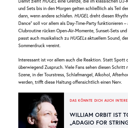
Damit zieht
HUGEL
eine Grenze, die im klassischen DJ
und Sets bis in den Morgen gelten schließlich als Teil d
dann, wenn andere schlafen.
HUGEL
dreht diesen Rhyth
Dance“ soll vor allem als Day-Time-Party funktionieren –
Clubroutine rücken Open-Air-Momente, Sunset-Sets und 
passt auch musikalisch zu
HUGELs
aktuellem Sound, de
Sommerdruck vereint.
Interessant ist vor allem auch die Reaktion. Statt Spott
überwiegend Zuspruch. Viele Fans sehen diesen Schritt ni
Szene, in der Tourstress, Schlafmangel, Alkohol, Afterho
werden, trifft diese Haltung offensichtlich einen Nerv.
DAS KÖNNTE DICH AUCH INTERE
WILLIAM ORBIT IST 
„ADAGIO FOR STRIN