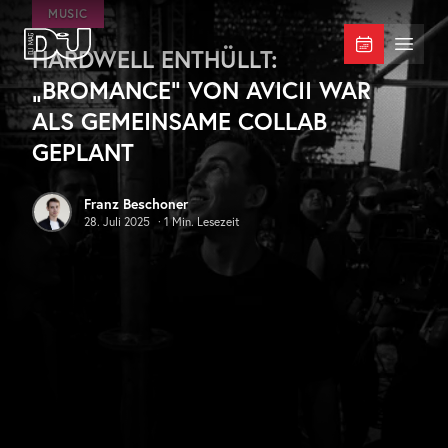
Zum Hauptinhalt springen
MUSIC
HARDWELL ENTHÜLLT:
DJ Mag Germany
Menü 
„BROMANCE“ VON AVICII WAR
ALS GEMEINSAME COLLAB
GEPLANT
Franz Beschoner
28. Juli 2025
·
1
Min. Lesezeit