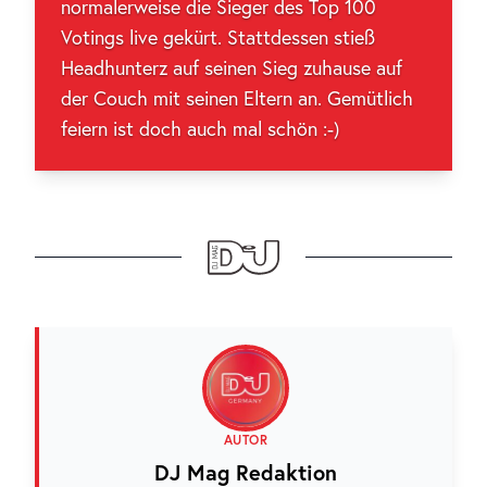
normalerweise die Sieger des Top 100
Votings live gekürt. Stattdessen stieß
Headhunterz auf seinen Sieg zuhause auf
der Couch mit seinen Eltern an. Gemütlich
feiern ist doch auch mal schön :-)
AUTOR
DJ Mag Redaktion