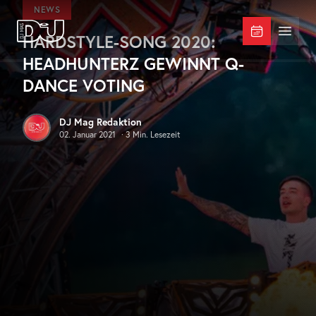
Zum Hauptinhalt springen
NEWS
HARDSTYLE-SONG 2020:
DJ Mag Germany
Menü 
HEADHUNTERZ GEWINNT Q-
DANCE VOTING
DJ Mag Redaktion
02. Januar 2021
·
3
Min. Lesezeit