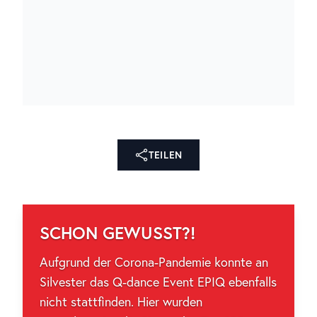
TEILEN
SCHON GEWUSST?!
Aufgrund der Corona-Pandemie konnte an
Silvester das Q-dance Event EPIQ ebenfalls
nicht stattfinden. Hier wurden