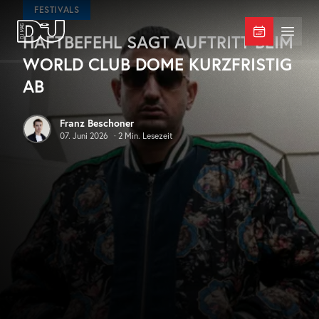
Zum Hauptinhalt springen
FESTIVALS
HAFTBEFEHL SAGT AUFTRITT BEIM
DJ Mag Germany
Menü 
WORLD CLUB DOME KURZFRISTIG
AB
Franz Beschoner
07. Juni 2026
·
2
Min. Lesezeit