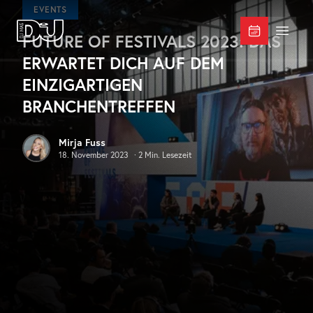
Zum Hauptinhalt springen
EVENTS
FUTURE OF FESTIVALS 2023: DAS
DJ Mag Germany
Menü 
ERWARTET DICH AUF DEM
EINZIGARTIGEN
BRANCHENTREFFEN
Mirja Fuss
18. November 2023
·
2
Min. Lesezeit