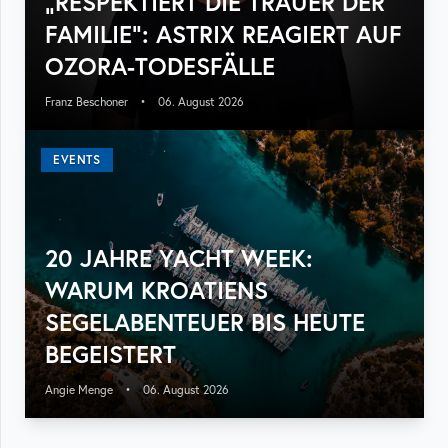
„RESPEKTIERT DIE TRAUER DER
FAMILIE“: ASTRIX REAGIERT AUF
OZORA-TODESFÄLLE
Franz Beschoner
•
06. August 2026
EVENTS
20 JAHRE YACHT WEEK:
WARUM KROATIENS
SEGELABENTEUER BIS HEUTE
BEGEISTERT
Angie Menge
•
06. August 2026