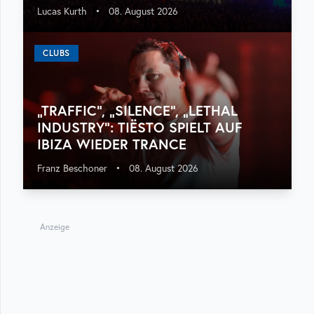
Lucas Kurth
•
08. August 2026
CLUBS
„TRAFFIC“, „SILENCE“, „LETHAL
INDUSTRY“: TIËSTO SPIELT AUF
IBIZA WIEDER TRANCE
Franz Beschoner
•
08. August 2026
Anzeige