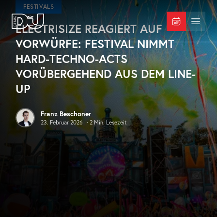
Zum Hauptinhalt springen
FESTIVALS
ELECTRISIZE REAGIERT AUF
DJ Mag Germany
Menü 
VORWÜRFE: FESTIVAL NIMMT
HARD-TECHNO-ACTS
VORÜBERGEHEND AUS DEM LINE-
UP
Franz Beschoner
23. Februar 2026
·
2
Min. Lesezeit