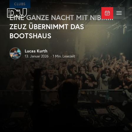
Zum Hauptinhalt springen
CLUBS
EINE GANZE NACHT MIT NIBIRII:
DJ Mag Germany
Menü 
ZEUZ ÜBERNIMMT DAS
BOOTSHAUS
Lucas Kurth
13. Januar 2026
·
1
Min. Lesezeit