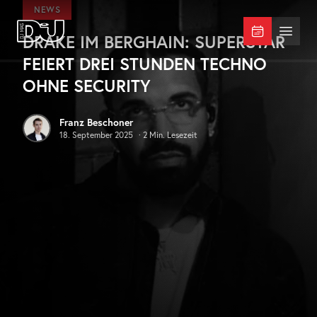
Zum Hauptinhalt springen
NEWS
DRAKE IM BERGHAIN: SUPERSTAR
DJ Mag Germany
Menü 
FEIERT DREI STUNDEN TECHNO
OHNE SECURITY
Franz Beschoner
18. September 2025
·
2
Min. Lesezeit