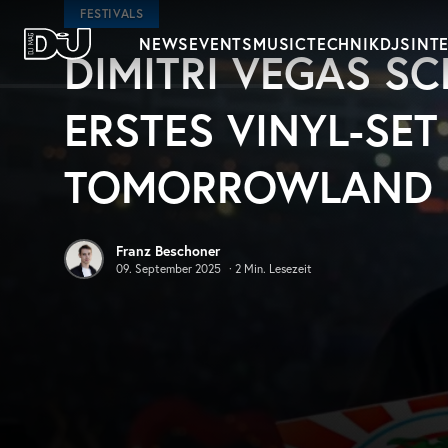
Zum Hauptinhalt springen
FESTIVALS
NEWS
EVENTS
MUSIC
TECHNIK
DJS
INT
DIMITRI VEGAS SC
DJ Mag Germany
ERSTES VINYL-SET
TOMORROWLAND 
Franz Beschoner
09. September 2025
·
2
Min. Lesezeit