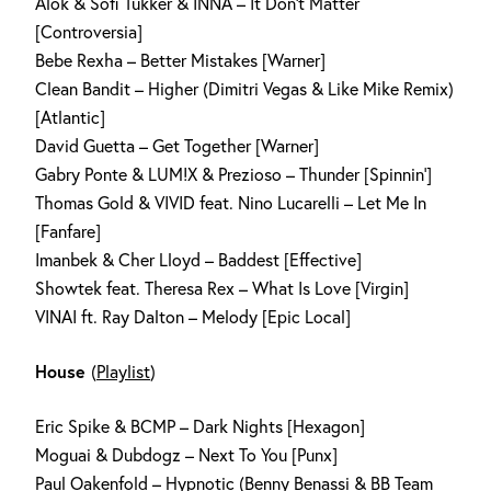
Alok & Sofi Tukker & INNA – It Don’t Matter
[Controversia]
Bebe Rexha – Better Mistakes [Warner]
Clean Bandit – Higher (Dimitri Vegas & Like Mike Remix)
[Atlantic]
David Guetta – Get Together [Warner]
Gabry Ponte & LUM!X & Prezioso – Thunder [Spinnin‘]
Thomas Gold & VIVID feat. Nino Lucarelli – Let Me In
[Fanfare]
Imanbek & Cher Lloyd – Baddest [Effective]
Showtek feat. Theresa Rex – What Is Love [Virgin]
VINAI ft. Ray Dalton – Melody [Epic Local]
House
(
Playlist
)
Eric Spike & BCMP – Dark Nights [Hexagon]
Moguai & Dubdogz – Next To You [Punx]
Paul Oakenfold – Hypnotic (Benny Benassi & BB Team