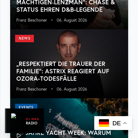
MÄCHTIGEN LENZMAN“: CHASE &
STATUS EHREN D&B-LEGENDE
Franz Beschoner
•
06. August 2026
NEWS
„RESPEKTIERT DIE TRAUER DER
FAMILIE“: ASTRIX REAGIERT AUF
OZORA-TODESFÄLLE
Franz Beschoner
•
06. August 2026
EVENTS
DJ MAG
DE
RADIO
20 JAHRE YACHT WEEK: WARUM