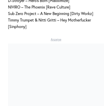
D-Stroyer – Hero’s Born [Maxximize]
NIVIRO – The Phoenix [Rave Culture]
Sub Zero Project – A New Beginning [Dirty Workz]
Timmy Trumpet & Nitti Gritti – Hey Motherfucker
[Sinphony]
Anzeige