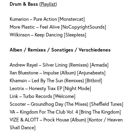
Drum & Bass
(
Playlist
)
Kumarion – Pure Action [Monstercat]
More Plastic – Feel Alive [NoCopyrightSounds]
Wilkinson – Keep Dancing [Sleepless]
Alben / Remixes / Sonstiges / Verschiedenes
Andrew Rayel – Silver Lining (Remixes) [Armada]
Ilan Bluestone – Impulse (Album) [Anjunabeats]
Khamsin – Led By The Sun (Remixes) [Bitbird]
Leotrix – Honesty Trax EP [Night Mode]
Link – Turbo Records [Welcome]
Scooter – Groundhog Day (The Mixes) [Sheffield Tunes]
VA – Kingdom For The Club Vol. 4 [Bring The Kingdom]
VIZE & ALOTT – Prock House (Album) [Kontor / Heaven
Shall Dance]