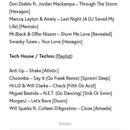
Don Diablo ft. Jordan Mackampa – Through The Storm
[Hexagon]
Marcus Layton & Amely – Last Night (A DJ Saved My
Life) [Mentalo]
Mr.Black & Offer Nissim – Show Me Love [Revealed]
Swanky Tunes – Your Love [Hexagon]
Tech House / Techno
(
Playlist
)
Anti Up – Shake [Atlntic]
Choomba – Say It (Go Freek Remix) [Spinnin‘ Deep]
HI-LO & Will Clarke – Check [Filth On Acid]
Miguel Bastida – N.E.T. (Go Dancing) [Sink Or Swim]
MorganJ – Let’s Rave [Doorn]
Will Sparks ft. Colleen D’Agostino – Close [Armada]
Anzeige