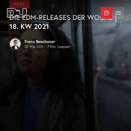
Zum Hauptinhalt springen
NEWS
DIE EDM-RELEASES DER WOCHE |
DJ Mag Germany
Menü 
18. KW 2021
Franz Beschoner
07. Mai 2021
·
7
Min. Lesezeit