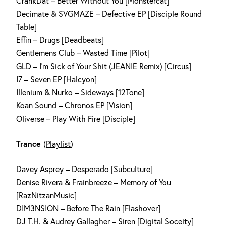
CrankDat – Better Without You [Monstercat]
Decimate & SVGMAZE – Defective EP [Disciple Round
Table]
Effin – Drugs [Deadbeats]
Gentlemens Club – Wasted Time [Pilot]
GLD – I’m Sick of Your Shit (JEANIE Remix) [Circus]
I7 – Seven EP [Halcyon]
Illenium & Nurko – Sideways [12Tone]
Koan Sound – Chronos EP [Vision]
Oliverse – Play With Fire [Disciple]
Trance
(
Playlist
)
Davey Asprey – Desperado [Subculture]
Denise Rivera & Frainbreeze – Memory of You
[RazNitzanMusic]
DIM3NSION – Before The Rain [Flashover]
DJ T.H. & Audrey Gallagher – Siren [Digital Soceity]