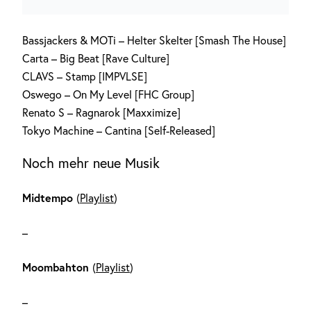
Bassjackers & MOTi – Helter Skelter [Smash The House]
Carta – Big Beat [Rave Culture]
CLAVS – Stamp [IMPVLSE]
Oswego – On My Level [FHC Group]
Renato S – Ragnarok [Maxximize]
Tokyo Machine – Cantina [Self-Released]
Noch mehr neue Musik
Midtempo
(
Playlist
)
–
Moombahton
(
Playlist
)
–