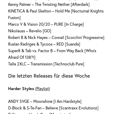
Kenny Palmer – The Twisting Nether [Afterdark]
KINETICA & Paul Skelton – Hold Me [Nocturnal Knights
Fusion]
Marco V & Vision 20/20 – PURE [In Charge]
Nikolauss – Revelio [GO]
Robert B & Nick Hayes – Conrail [Scorchin‘ Progressive]
Ruslan Radriges & Tycoos – RED [Suanda]
Super8 & Tab vs. Factor B – From Way Back [Who’s
Afraid Of 138?!]
Talla 2XLC – Transmission [Technoclub Pure]
Die letzten Releases für diese Woche
Harder Styles
(
Playlist
)
ANDY SVGE – Moonshine [I Am Hardstyle]
D-Block & S-Te-Fan – Believe [Scantraxx Evolutionz]