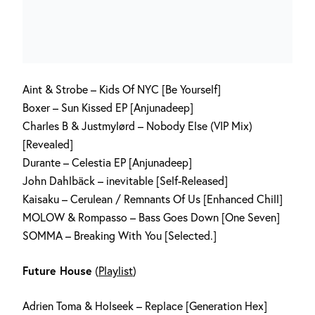
Aint & Strobe – Kids Of NYC [Be Yourself]
Boxer – Sun Kissed EP [Anjunadeep]
Charles B & Justmylørd – Nobody Else (VIP Mix)
[Revealed]
Durante – Celestia EP [Anjunadeep]
John Dahlbäck – inevitable [Self-Released]
Kaisaku – Cerulean / Remnants Of Us [Enhanced Chill]
MOLOW & Rompasso – Bass Goes Down [One Seven]
SOMMA – Breaking With You [Selected.]
Future House
(
Playlist
)
Adrien Toma & Holseek – Replace [Generation Hex]