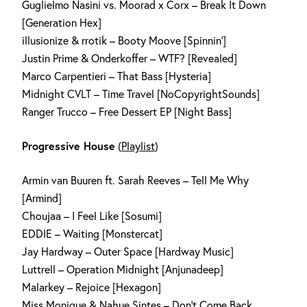
Guglielmo Nasini vs. Moorad x Corx – Break It Down
[Generation Hex]
illusionize & rrotik – Booty Moove [Spinnin‘]
Justin Prime & Onderkoffer – WTF? [Revealed]
Marco Carpentieri – That Bass [Hysteria]
Midnight CVLT – Time Travel [NoCopyrightSounds]
Ranger Trucco – Free Dessert EP [Night Bass]
Progressive House
(
Playlist
)
Armin van Buuren ft. Sarah Reeves – Tell Me Why
[Armind]
Choujaa – I Feel Like [Sosumi]
EDDIE – Waiting [Monstercat]
Jay Hardway – Outer Space [Hardway Music]
Luttrell – Operation Midnight [Anjunadeep]
Malarkey – Rejoice [Hexagon]
Miss Monique & Nahue Sintes – Don’t Come Back