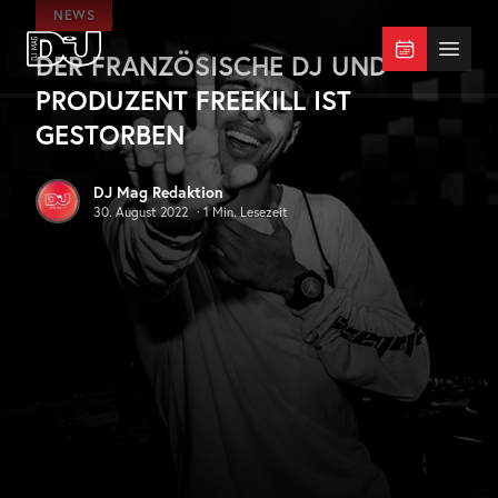
Zum Hauptinhalt springen
NEWS
DER FRANZÖSISCHE DJ UND
DJ Mag Germany
Menü 
PRODUZENT FREEKILL IST
GESTORBEN
DJ Mag Redaktion
30. August 2022
·
1
Min. Lesezeit