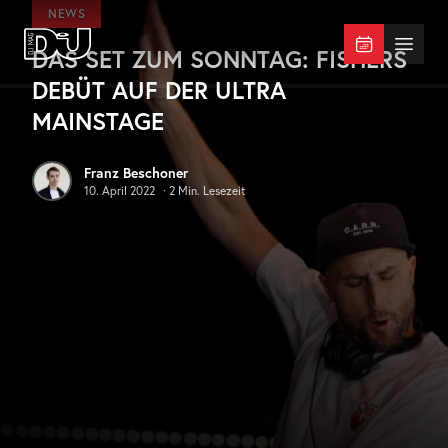
Zum Hauptinhalt springen
NEWS
DAS SET ZUM SONNTAG: FISHERS
DJ Mag Germany
Menü 
DEBÜT AUF DER ULTRA
MAINSTAGE
Franz Beschoner
10. April 2022
·
2
Min. Lesezeit