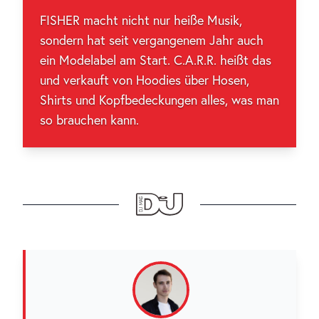
FISHER macht nicht nur heiße Musik,
sondern hat seit vergangenem Jahr auch
ein Modelabel am Start. C.A.R.R. heißt das
und verkauft von Hoodies über Hosen,
Shirts und Kopfbedeckungen alles, was man
so brauchen kann.