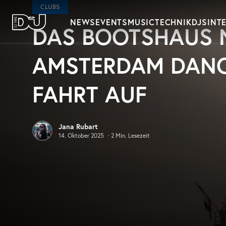
Zum Hauptinhalt springen
CLUBS
NEWS
EVENTS
MUSIC
TECHNIK
DJS
INT
DAS BOOTSHAUS 
DJ Mag Germany
AMSTERDAM DANC
FAHRT AUF
Jana Rubart
14. Oktober 2025
·
2
Min. Lesezeit