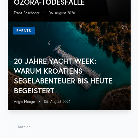
OZORA-TODESFÄLLE
Franz Beschoner
•
06. August 2026
EVENTS
20 JAHRE YACHT WEEK:
WARUM KROATIENS
SEGELABENTEUER BIS HEUTE
BEGEISTERT
Angie Menge
•
06. August 2026
Anzeige