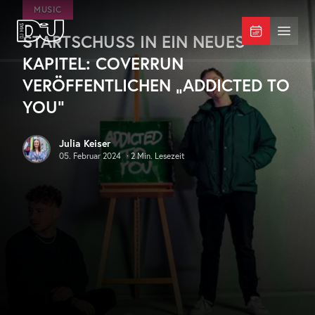
Zum Hauptinhalt springen
MUSIC
STARTSCHUSS IN EIN NEUES
DJ Mag Germany
Menü 
KAPITEL: COVERRUN
VERÖFFENTLICHEN „ADDICTED TO
YOU“
Julia Keiser
05. Februar 2024
·
2
Min. Lesezeit