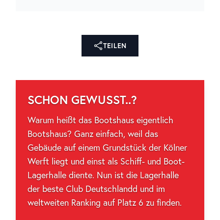
TEILEN
SCHON GEWUSST..?
Warum heißt das Bootshaus eigentlich
Bootshaus? Ganz einfach, weil das
Gebäude auf einem Grundstück der Kölner
Werft liegt und einst als Schiff- und Boot-
Lagerhalle diente. Nun ist die Lagerhalle
der beste Club Deutschlandd und im
weltweiten Ranking auf Platz 6 zu finden.