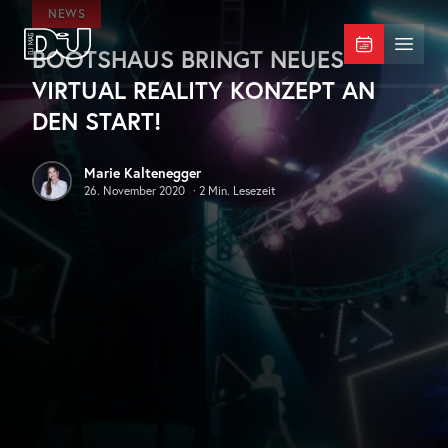
Zum Hauptinhalt springen
NEWS
BOOTSHAUS BRINGT NEUES
DJ Mag Germany
Menü 
VIRTUAL REALITY KONZEPT AN
DEN START!
Marie Kaltenegger
26. November 2020
·
2
Min. Lesezeit