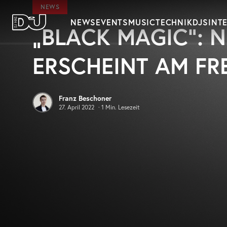
Zum Hauptinhalt springen
NEWS
NEWS
EVENTS
MUSIC
TECHNIK
DJS
INT
„BLACK MAGIC“: 
DJ Mag Germany
ERSCHEINT AM FR
Franz Beschoner
27. April 2022
·
1
Min. Lesezeit