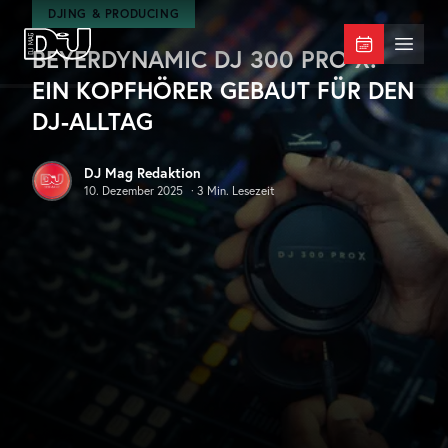
Zum Hauptinhalt springen
DJING & PRODUCING
BEYERDYNAMIC DJ 300 PRO X:
DJ Mag Germany
Menü 
EIN KOPFHÖRER GEBAUT FÜR DEN
DJ-ALLTAG
DJ Mag Redaktion
10. Dezember 2025
·
3
Min. Lesezeit