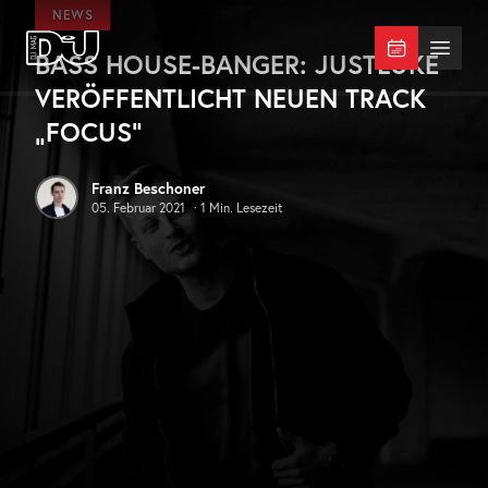
Zum Hauptinhalt springen
NEWS
BASS HOUSE-BANGER: JUSTLUKE
DJ Mag Germany
Menü 
VERÖFFENTLICHT NEUEN TRACK
„FOCUS“
Franz Beschoner
05. Februar 2021
·
1
Min. Lesezeit