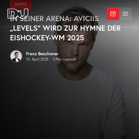
Zum Hauptinhalt springen
NEWS
IN SEINER ARENA: AVICIIS
DJ Mag Germany
Menü 
„LEVELS“ WIRD ZUR HYMNE DER
EISHOCKEY-WM 2025
Franz Beschoner
15. April 2025
·
2
Min. Lesezeit