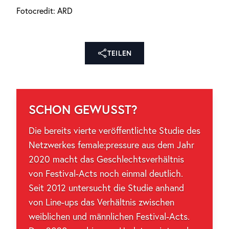
Fotocredit: ARD
TEILEN
SCHON GEWUSST?
Die bereits vierte veröffentlichte Studie des
Netzwerkes female:pressure aus dem Jahr
2020 macht das Geschlechtsverhältnis
von Festival-Acts noch einmal deutlich.
Seit 2012 untersucht die Studie anhand
von Line-ups das Verhältnis zwischen
weiblichen und männlichen Festival-Acts.