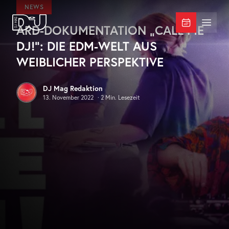
Zum Hauptinhalt springen
NEWS
ARD-DOKUMENTATION „CALL ME
DJ Mag Germany
Menü 
DJ!“: DIE EDM-WELT AUS
WEIBLICHER PERSPEKTIVE
DJ Mag Redaktion
13. November 2022
·
2
Min. Lesezeit