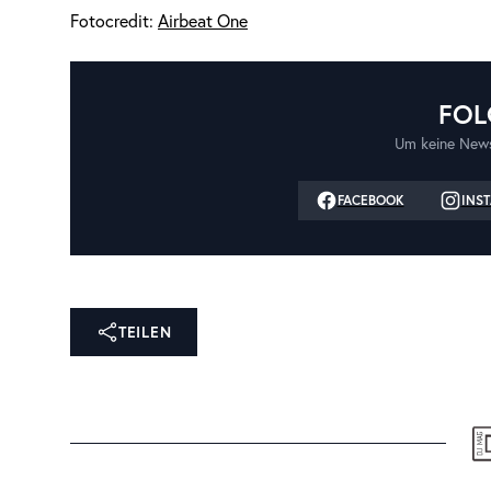
Fotocredit:
Airbeat One
FOL
Um keine News
FACEBOOK
INS
TEILEN