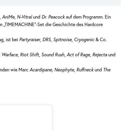
,
AniMe
,
N-Vitral
und
Dr. Peacock
auf dem Programm. Ein
nem „TIMEMACHINE“-Set die Geschichte des Hardcore
g, ist bei
Partyraiser
,
DRS
,
Spitnoise
,
Cryogenic
& Co.
t
Warface
,
Riot Shift
,
Sound Rush
,
Act of Rage
,
Rejecta
und
enden wie Marc
Acardipane
,
Neophyte
,
Ruffneck
und
The