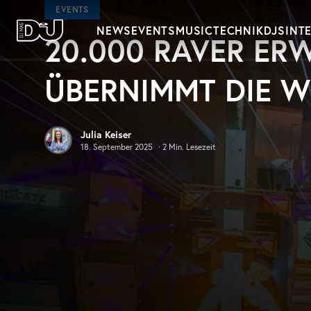
Zum Hauptinhalt springen
EVENTS
NEWS
EVENTS
MUSIC
TECHNIK
DJS
INT
20.000 RAVER ER
DJ Mag Germany
ÜBERNIMMT DIE 
Julia Keiser
18. September 2025
·
2
Min. Lesezeit