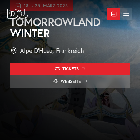
Zum Hauptinhalt springen
18.
-
25. MÄRZ 2023
DJ Mag Germany
Menü 
TOMORROWLAND
WINTER
Alpe D'Huez, Frankreich
TICKETS
WEBSEITE