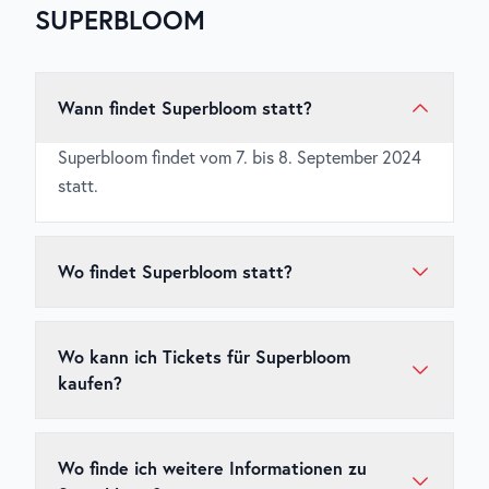
SUPERBLOOM
Wann findet Superbloom statt?
Superbloom findet vom 7. bis 8. September 2024
statt.
Wo findet Superbloom statt?
Superbloom findet in Olympiapark, München,
Deutschland statt.
Wo kann ich Tickets für Superbloom
kaufen?
Tickets für
Superbloom
sind über den
offiziellen
Ticketshop
erhältlich. Wir empfehlen, Tickets
Wo finde ich weitere Informationen zu