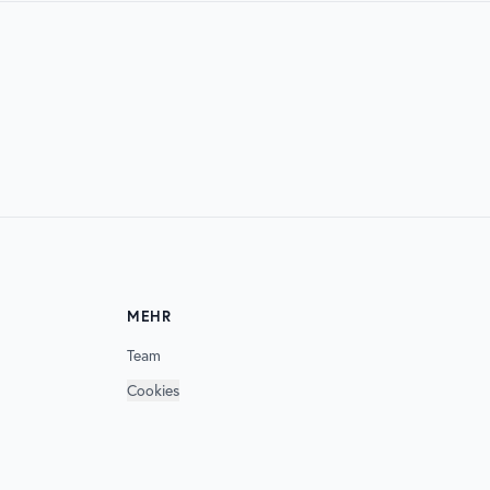
07. AUG. 2026
SONNEMONDSTERNE
MEHR
Team
Cookies