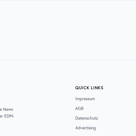
2026
07. AUG. 2026
D
ELECTRISIZE
QUICK LINKS
Impressum
AGB
de News
der EDM-
Datenschutz
Advertising