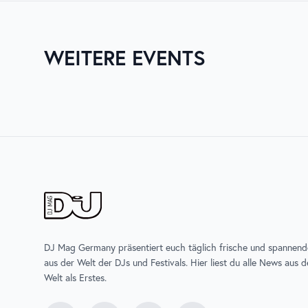
WEITERE EVENTS
03. AUG. 2026
06. AUG. 
ZURICH MUSIC WEEK
UNTOL
DJ Mag Germany präsentiert euch täglich frische und spannen
aus der Welt der DJs und Festivals. Hier liest du alle News aus 
Welt als Erstes.