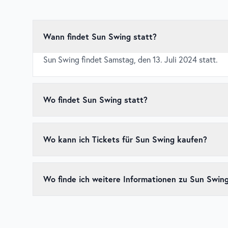
Wann findet Sun Swing statt?
Sun Swing findet Samstag, den 13. Juli 2024 statt.
Wo findet Sun Swing statt?
Sun Swing findet in Freibad Harsewinkel, Nordrhein-W
Wo kann ich Tickets für Sun Swing kaufen?
Tickets für
Sun Swing
sind über den
offiziellen Ticke
kaufen, da beliebte Events schnell ausverkauft sein k
Wo finde ich weitere Informationen zu Sun Swin
Weitere Informationen zu
Sun Swing
, einschließlich 
offiziellen Website des Events
.