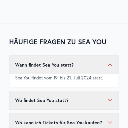
HÄUFIGE FRAGEN ZU
SEA YOU
Wann findet Sea You statt?
Sea You findet vom 19. bis 21. Juli 2024 statt.
Wo findet Sea You statt?
Sea You findet in Tunisee, Freiburg, Deutschland
statt.
Wo kann ich Tickets für Sea You kaufen?