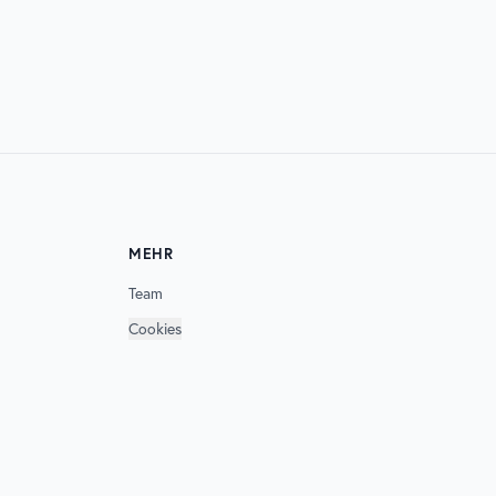
07. AUG. 2026
SONNEMONDSTERNE
MEHR
Team
Cookies