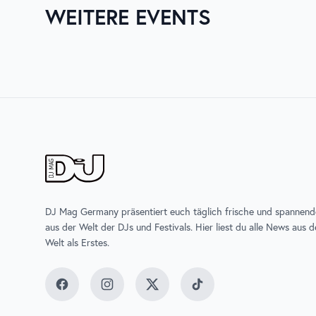
WEITERE EVENTS
03. AUG. 2026
06. AUG. 
ZURICH MUSIC WEEK
UNTOL
DJ Mag Germany präsentiert euch täglich frische und spannen
aus der Welt der DJs und Festivals. Hier liest du alle News aus 
Welt als Erstes.
Facebook
Instagram
Twitter
TikTok