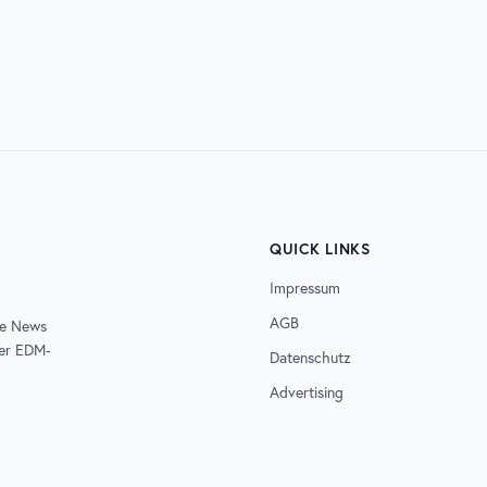
2026
07. AUG. 2026
D
ELECTRISIZE
QUICK LINKS
Impressum
AGB
de News
der EDM-
Datenschutz
Advertising