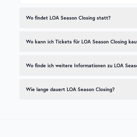
Wo findet LOA Season Closing statt?
LOA Season Closing findet in Place de l'Europe, Luxe
Wo kann ich Tickets für LOA Season Closing kau
Tickets für
LOA Season Closing
sind über den
offizie
frühzeitig zu kaufen, da beliebte Events schnell ausv
Wo finde ich weitere Informationen zu LOA Seas
Weitere Informationen zu
LOA Season Closing
, einsc
auf der
offiziellen Website des Events
.
Wie lange dauert LOA Season Closing?
LOA Season Closing erstreckt sich über mehrere Tage
entsprechend für Unterkunft und Anreise.