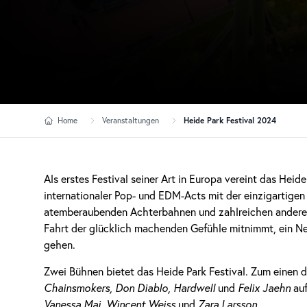
Home
Veranstaltungen
Heide Park Festival 2024
Als erstes Festival seiner Art in Europa vereint das Heid
internationaler Pop- und EDM-Acts mit der einzigartigen
atemberaubenden Achterbahnen und zahlreichen anderen At
Fahrt der glücklich machenden Gefühle mitnimmt, ein Ne
gehen.
Zwei Bühnen bietet das Heide Park Festival. Zum einen 
Chainsmokers, Don Diablo, Hardwell
und
Felix Jaehn
auf
Vanessa Mai, Wincent Weiss
und
Zara Larsson
.