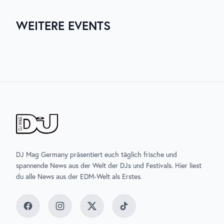
Unterkunft und Anreise.
WEITERE EVENTS
03. AUG. 2026
06. AUG. 2026
07. AUG. 2026
07. AUG. 2026
ZURICH MUSIC WEEK
UNTOLD
ELECTRISIZE
SONNEMONDSTERNE
DJ Mag Germany präsentiert euch täglich frische und
spannende News aus der Welt der DJs und Festivals. Hier liest
du alle News aus der EDM-Welt als Erstes.
Facebook
Instagram
Twitter
TikTok