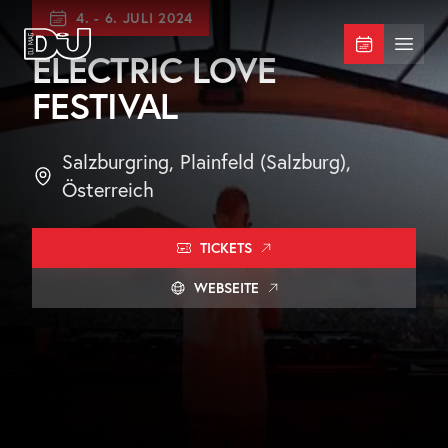
Zum Hauptinhalt springen
4.
-
6. JULI 2024
DJ Mag Germany
Menü 
ELECTRIC LOVE
FESTIVAL
Salzburgring, Plainfeld (Salzburg),
Österreich
TICKETS
WEBSEITE