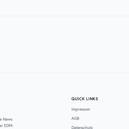
11. bis 12. Mai 2024. Plane entsprechend für
2026
06. AUG. 2026
 MUSIC WEEK
UNTOLD
QUICK LINKS
Impressum
AGB
de News
der EDM-
Datenschutz