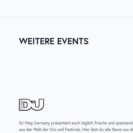
CORE Medellín erstreckt sich über mehrere Tage, vom 
Unterkunft und Anreise.
WEITERE EVENTS
30. JULI 2026
03. AUG. 
NATURE ONE
ZURICH
DJ Mag Germany präsentiert euch täglich frische und spannen
aus der Welt der DJs und Festivals. Hier liest du alle News aus 