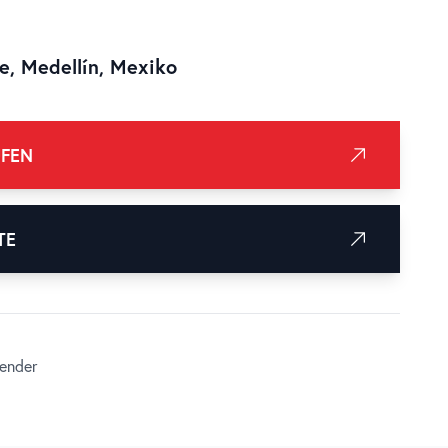
e, Medellín, Mexiko
UFEN
TE
ender