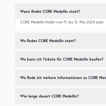
Wann findet CORE Medellín statt?
CORE Medellín findet vom 11. bis 12. Mai 2024 statt.
Wo findet CORE Medellín statt?
CORE Medellín findet in Parque Norte, Medellín, Mexi
Wo kann ich Tickets für CORE Medellín kaufen?
Tickets für
CORE Medellín
sind über den
offiziellen 
zu kaufen, da beliebte Events schnell ausverkauft sei
Wo finde ich weitere Informationen zu CORE Med
Weitere Informationen zu
CORE Medellín
, einschließ
offiziellen Website des Events
.
Wie lange dauert CORE Medellín?