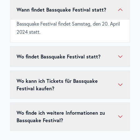
Wann findet Bassquake Festival statt?
Bassquake Festival findet Samstag, den 20. April
2024 statt.
Wo findet Bassquake Festival statt?
Bassquake Festival findet in alpincenter Hamburg-
Wittenburg statt.
Wo kann ich Tickets für Bassquake
Festival kaufen?
Tickets für
Bassquake Festival
sind über den
offiziellen Ticketshop
erhältlich. Wir empfehlen,
Wo finde ich weitere Informationen zu
Tickets frühzeitig zu kaufen, da beliebte Events
Bassquake Festival?
schnell ausverkauft sein können.
Weitere Informationen zu
Bassquake Festival
,