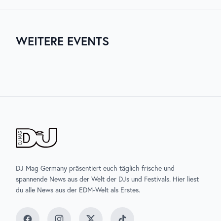
einschließlich Line-up, Anreise und Unterkunft,
findest du auf der
offiziellen Website des Events
.
WEITERE EVENTS
03. AUG. 2026
06. AUG. 2026
07. AUG. 2026
07. AUG. 2026
ZURICH MUSIC WEEK
UNTOLD
ELECTRISIZE
SONNEMONDSTERNE
DJ Mag Germany präsentiert euch täglich frische und
spannende News aus der Welt der DJs und Festivals. Hier liest
du alle News aus der EDM-Welt als Erstes.